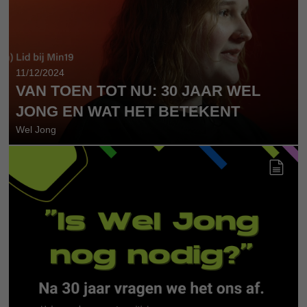
11/12/2024
VAN TOEN TOT NU: 30 JAAR WEL
JONG EN WAT HET BETEKENT
Wel Jong