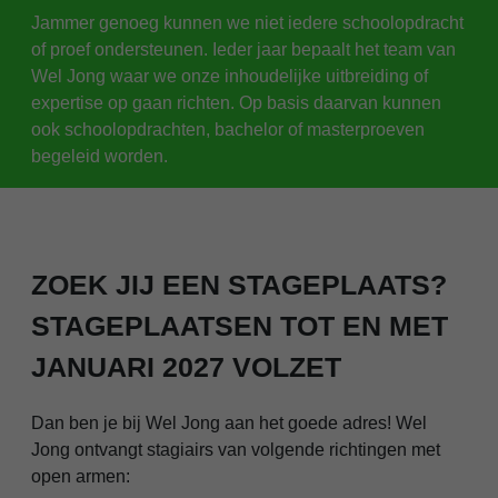
Jammer genoeg kunnen we niet iedere schoolopdracht
of proef ondersteunen. Ieder jaar bepaalt het team van
Wel Jong waar we onze inhoudelijke uitbreiding of
expertise op gaan richten. Op basis daarvan kunnen
ook schoolopdrachten, bachelor of masterproeven
begeleid worden.
ZOEK JIJ EEN STAGEPLAATS?
STAGEPLAATSEN TOT EN MET
JANUARI 2027 VOLZET
Dan ben je bij Wel Jong aan het goede adres! Wel
Jong ontvangt stagiairs van volgende richtingen met
open armen: