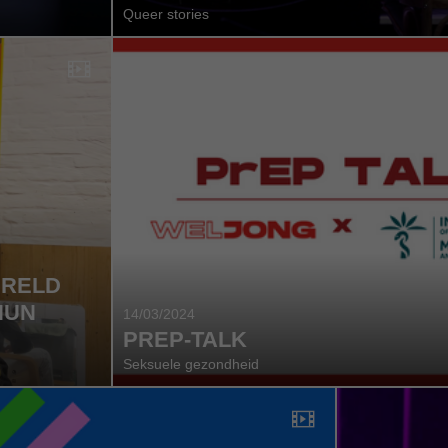
Queer stories
ERELD
HUN
14/03/2024
PREP-TALK
Seksuele gezondheid