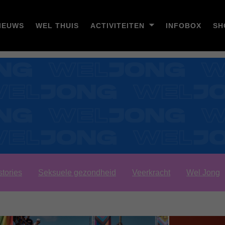
IEUWS
WEL THUIS
ACTIVITEITEN
INFOBOX
SH
stories
Seksuele gezondheid
Veerkracht
Wel Jong