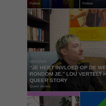
Politiek
Politiek
08/04/2024
"JE HEBT INVLOED OP DE W
RONDOM JE." LOU VERTELT 
QUEER STORY
Queer stories