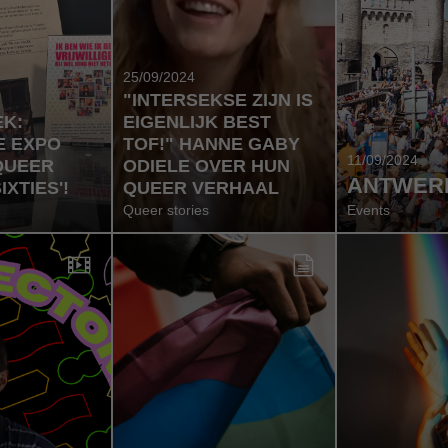
25/09/2024
"INTERSEKSE ZIJN IS
EK:
EIGENLIJK BEST
E EXPO
TOF!" HANNE GABY
11/09/2024
QUEER
ODIELE OVER HUN
ANTWERP
IXTIES'!
QUEER VERHAAL
Queer stories
Events