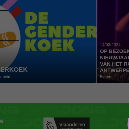
14/03/2024
OP BEZOEK
NIEUWJAA
VAN HET R
DERKOEK
ANTWERP
ndheid
Events
ZW