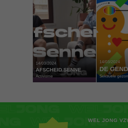
14/03/2024
14/03/2024
DE GEN
AFSCHEID SENNE
Activisme
Seksuele gezo
WEL JONG V