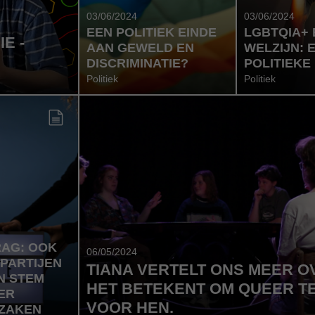
03/06/2024
03/06/2024
EEN POLITIEK EINDE
LGBTQIA+ 
E -
AAN GEWELD EN
WELZIJN: 
DISCRIMINATIE?
POLITIEKE
Politiek
Politiek
AG: OOK
06/05/2024
 PARTIJEN
TIANA VERTELT ONS MEER O
N STEM
HET BETEKENT OM QUEER TE
ER
VOOR HEN.
 ZAKEN