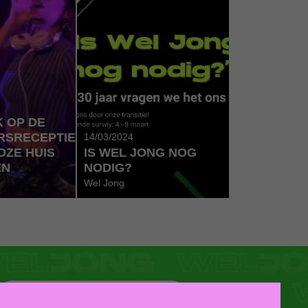
 OP DE
RSRECEPTIE
14/03/2024
OZE HUIS
IS WEL JONG NOG
EN
NODIG?
Wel Jong
CONTACTEER ONS