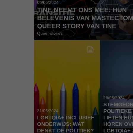
06/06/2024
TINE NEEMT ONS MEE: HUN
BELEVENIS VAN MASTECTOMI
QUEER STORY VAN TINE
Queer stories
29/05/2024
STEMGEDR
POLITIEKE
31/05/2024
LGBTQIA+ INCLUSIEF
LIETEN HU
ONDERWIJS: WAT
HOREN OV
DENKT DE POLITIEK?
LGBTQIA+