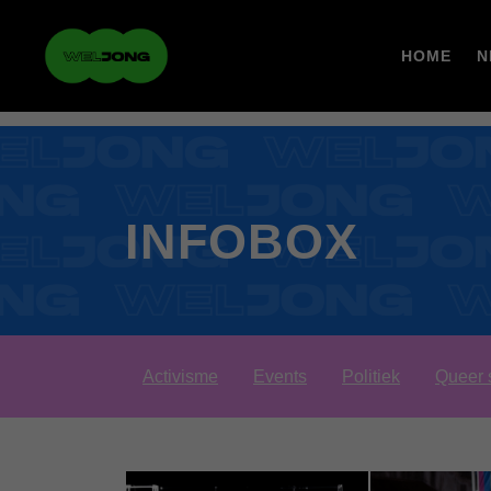
HOME
N
INFOBOX
Activisme
Events
Politiek
Queer 