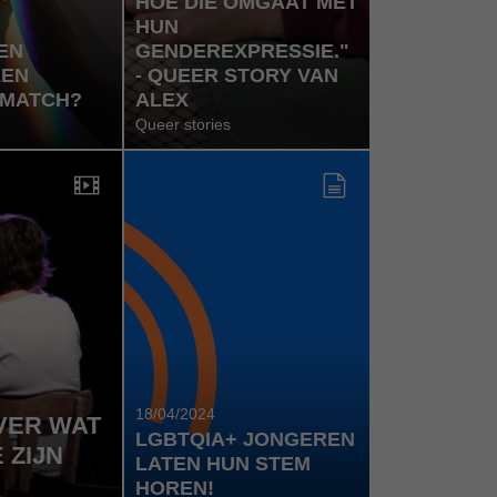
HOE DIE OMGAAT MET
HUN
EN
GENDEREXPRESSIE."
EEN
- QUEER STORY VAN
 MATCH?
ALEX
Queer stories
18/04/2024
VER WAT
LGBTQIA+ JONGEREN
 ZIJN
LATEN HUN STEM
HOREN!