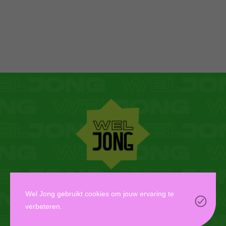
WEL JONG VZW
Wel Jong gebruikt cookies om jouw ervaring te
verbeteren.
Oudaan 14, 2000 Antwerpen
info@weljong.be