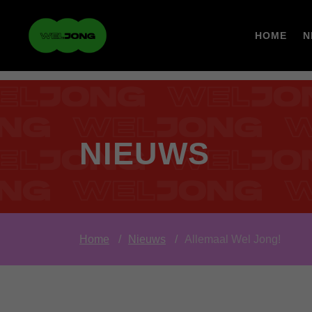
HOME
N
NIEUWS
Home
Nieuws
Allemaal Wel Jong!