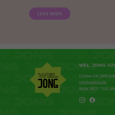
LEES MEER
WEL JONG V
Oudaan 14, 2000 An
info@weljong.be
IBAN: BE27 7310 36