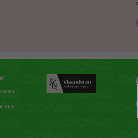
ZW
twerpen
66 6173