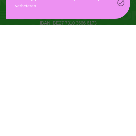
verbeteren.
Oudaan 14, 2000 Antwerpen
info@weljong.be
IBAN: BE27 7310 3666 6173
CONTACTEER ONS
DONEER
MYWELJONG