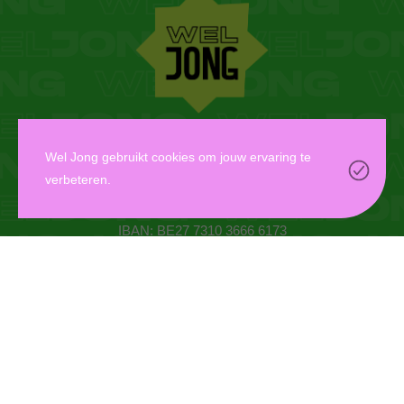
WEL JONG VZW
Wel Jong gebruikt cookies om jouw ervaring te
verbeteren.
Oudaan 14, 2000 Antwerpen
info@weljong.be
IBAN: BE27 7310 3666 6173
CONTACTEER ONS