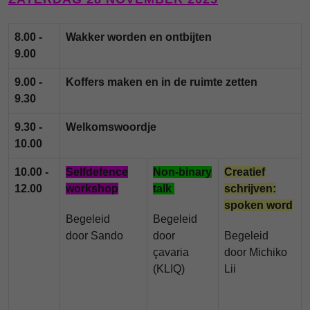
8.00 -
Wakker worden en ontbijten
9.00
9.00 -
Koffers maken en in de ruimte zetten
9.30
9.30 -
Welkomswoordje
10.00
10.00 -
Selfdefence
Non-binary
Creatief
12.00
workshop
talk
schrijven:
spoken word
Begeleid
Begeleid
door Sando
door
Begeleid
çavaria
door
Michiko
(K
LIQ)
Lii