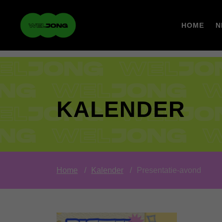
HOME
N
KALENDER
Home
Kalender
Presentatie-avond