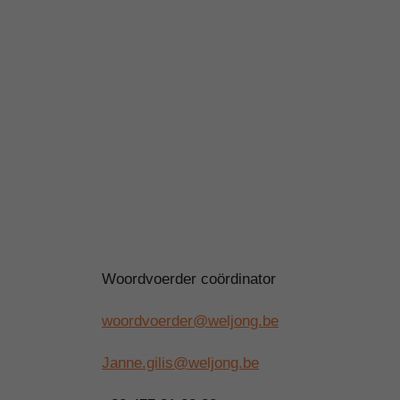
Woordvoerder coördinator
woordvoerder@weljong.be
Janne.gilis@weljong.be