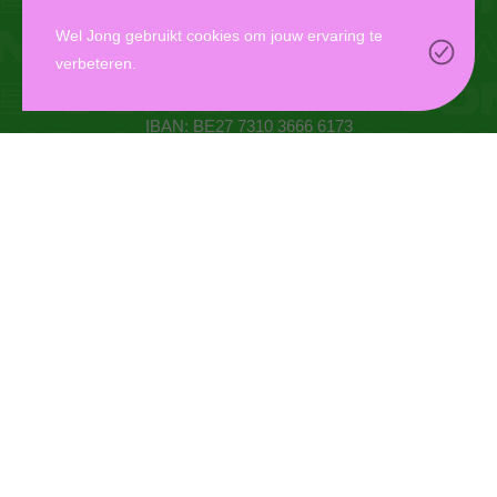
WEL JONG VZW
Wel Jong gebruikt cookies om jouw ervaring te
verbeteren.
Oudaan 14, 2000 Antwerpen
info@weljong.be
IBAN: BE27 7310 3666 6173
CONTACTEER ONS
DONEER
MYWELJONG