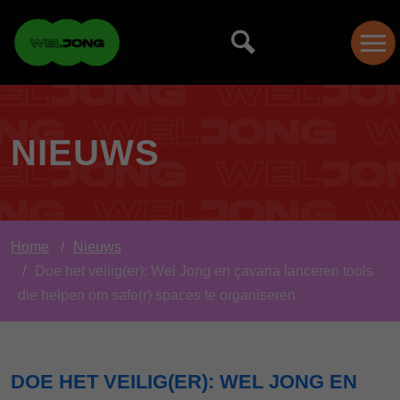
NIEUWS
Home
Nieuws
Doe het veilig(er): Wel Jong en çavaria lanceren tools
die helpen om safe(r) spaces te organiseren
DOE HET VEILIG(ER): WEL JONG EN