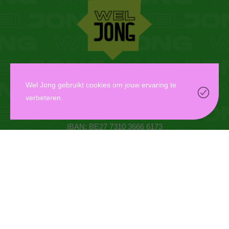
WEL JONG VZW
Wel Jong gebruikt cookies om jouw ervaring te
verbeteren.
Oudaan 14, 2000 Antwerpen
info@weljong.be
IBAN: BE27 7310 3666 6173
CONTACTEER ONS