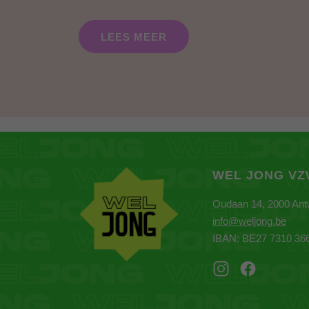
LEES MEER
WEL JONG V
Oudaan 14, 2000 An
info@weljong.be
IBAN: BE27 7310 36