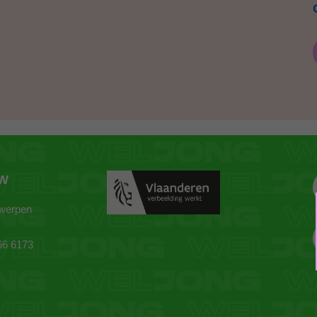
ZW
twerpen
66 6173