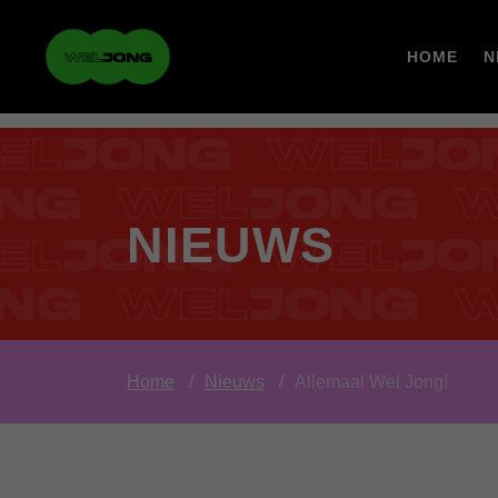
HOME
N
NIEUWS
Home
Nieuws
Allemaal Wel Jong!