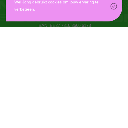
Wel Jong gebruikt cookies om jouw ervaring te
verbeteren.
Oudaan 14, 2000 Antwerpen
info@weljong.be
IBAN: BE27 7310 3666 6173
CONTACTEER ONS
DONEER
MYWELJONG