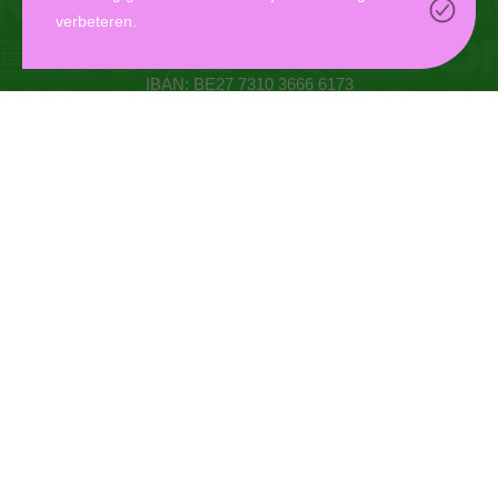
verbeteren.
Oudaan 14, 2000 Antwerpen
info@weljong.be
IBAN: BE27 7310 3666 6173
CONTACTEER ONS
DONEER
MYWELJONG