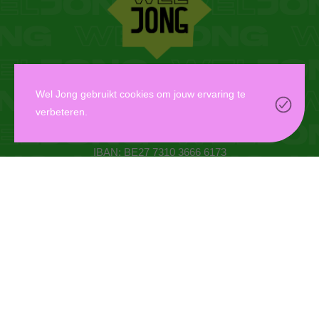
WEL JONG VZW
Wel Jong gebruikt cookies om jouw ervaring te
verbeteren.
Oudaan 14, 2000 Antwerpen
info@weljong.be
IBAN: BE27 7310 3666 6173
CONTACTEER ONS