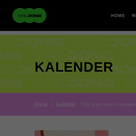
HOME
N
KALENDER
Home
Kalender
QK gaat naar Antwerpen